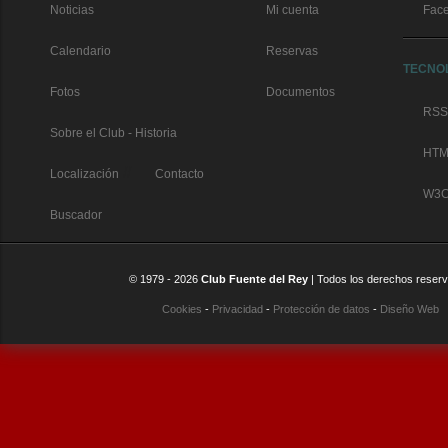
Noticias
Mi cuenta
Fac
Calendario
Reservas
TECNO
Fotos
Documentos
RSS
Sobre el Club - Historia
HTM
//
Localización
Contacto
W3C:
Buscador
© 1979 -
2026
Club Fuente del Rey
| Todos los derechos reser
Cookies
-
Privacidad
-
Protección de datos
-
Diseño Web