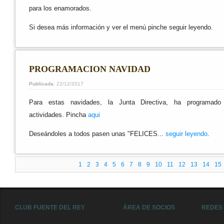
para los enamorados.
Si desea más información y ver el menú pinche
seguir leyendo.
PROGRAMACION NAVIDAD
Publicada
: 22/12/2017
Para estas navidades, la Junta Directiva, ha programado 
actividades. Pincha
aqui
Deseándoles a todos pasen unas "FELICES...
seguir leyendo
.
1
2
3
4
5
6
7
8
9
10
11
12
13
14
15
CLUB FUENTE DEL REY
ÁREA DE SOCIOS
REDES