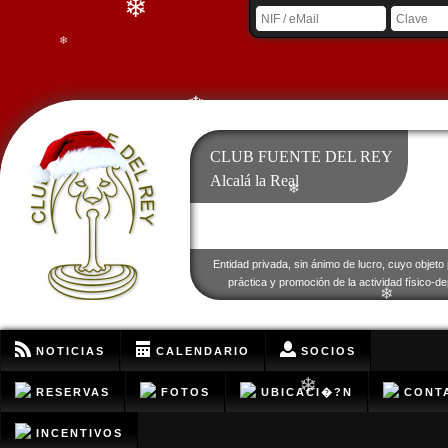
❄
❄
❄
CLUB FUENTE DEL REY
Alcalá la Real
❄
❄
Entidad privada, sin ánimo de lucro, cuyo objeto 
práctica y promoción de la actividad físico-de
❄
NOTICIAS
CALENDARIO
SOCIOS
RESERVAS
FOTOS
UBICACI�?N
CONT
❄
INCENTIVOS