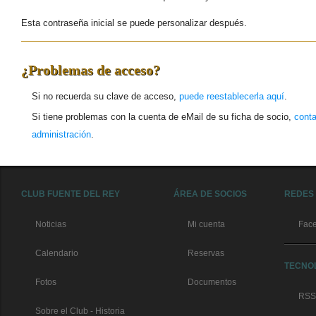
Esta contraseña inicial se puede personalizar después.
¿Problemas de acceso?
Si no recuerda su clave de acceso,
puede reestablecerla aquí
.
Si tiene problemas con la cuenta de eMail de su ficha de socio,
conta
administración
.
CLUB FUENTE DEL REY
ÁREA DE SOCIOS
REDES
Noticias
Mi cuenta
Fac
Calendario
Reservas
TECNO
Fotos
Documentos
RSS
Sobre el Club - Historia