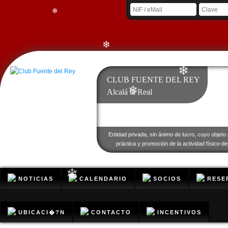
❄
❄
❄
CLUB FUENTE DEL REY
Alcalá la Real
❄
❄
Entidad privada, sin ánimo de lucro, cuyo objeto 
❄
práctica y promoción de la actividad físico-de
❄
NOTICIAS
CALENDARIO
SOCIOS
RESE
UBICACI�?N
CONTACTO
INCENTIVOS