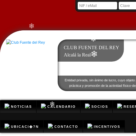
❄
❄
❄
CLUB FUENTE DEL REY
❄
Alcalá la Real
❄
❄
Entidad privada, sin ánimo de lucro, cuyo objeto 
práctica y promoción de la actividad físico-de
NOTICIAS
CALENDARIO
SOCIOS
RESE
❄
UBICACI�?N
CONTACTO
INCENTIVOS