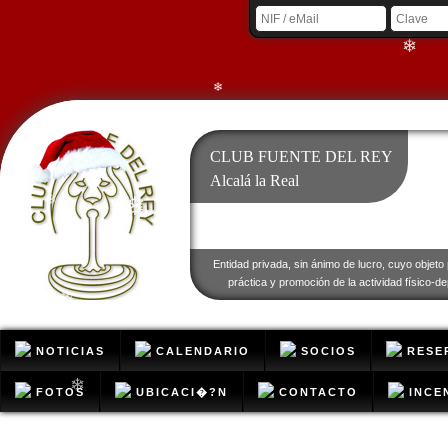
❄
❄
CLUB FUENTE DEL REY
❄
Alcalá la Real
❄
❄
Entidad privada, sin ánimo de lucro, cuyo objeto 
práctica y promoción de la actividad físico-de
❄
NOTICIAS
CALENDARIO
SOCIOS
RESE
FOTOS
UBICACI�?N
CONTACTO
INCE
❄