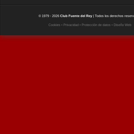
© 1979 -
2026
Club Fuente del Rey
| Todos los derechos reser
Cookies
-
Privacidad
-
Protección de datos
-
Diseño Web