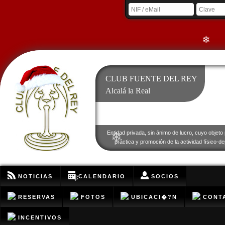
❄
❄
❄
❄
CLUB FUENTE DEL REY
Alcalá la Real
❄
❄
Entidad privada, sin ánimo de lucro, cuyo objeto 
práctica y promoción de la actividad físico-de
❄
NOTICIAS
CALENDARIO
SOCIOS
❄
RESERVAS
FOTOS
UBICACI�?N
CONT
INCENTIVOS