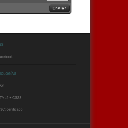
Enviar
ES
acebook
NOLOGÍAS
SS
TML5 + CSS3
3C: certificado