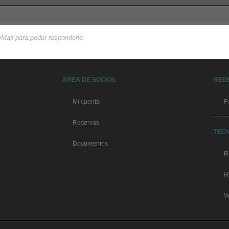
Mail para poder responderle.
ÁREA DE SOCIOS
RED
Mi cuenta
F
Reservas
TEC
Documentos
R
H
W