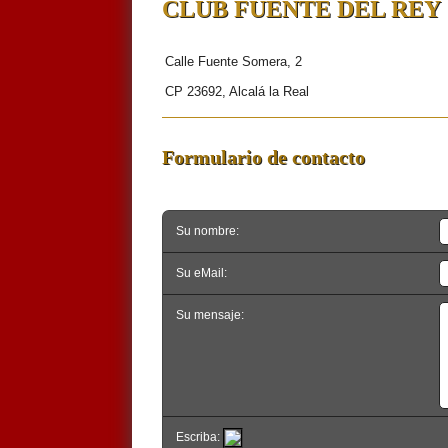
CLUB FUENTE DEL REY
Calle Fuente Somera, 2
CP 23692, Alcalá la Real
Formulario de contacto
Su nombre:
Su eMail:
Su mensaje:
Escriba: