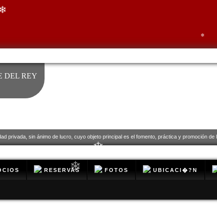
❄
❄
 DEL REY
❄
dad privada, sin ánimo de lucro, cuyo objeto principal es el fomento, práctica y promoción de la
❄
CIOS
RESERVAS
FOTOS
UBICACI�?N
❄