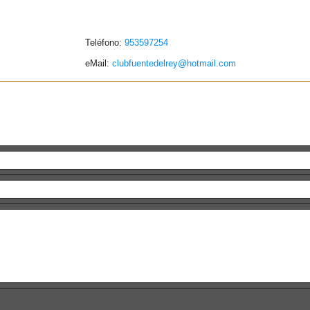
Teléfono:
953597254
eMail:
clubfuentedelrey@hotmail.com