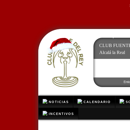
❄
CLUB FUENTE
Alcalá la Real
❄
Enti
NOTICIAS
CALENDARIO
SO
INCENTIVOS