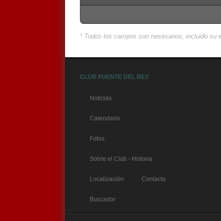
* Todos los campos son nesesarios, incluido su e
CLUB FUENTE DEL REY
Noticias
Calendario
Fotos
Sobre el Club - Historia
//
Localización
Contacto
Buscador