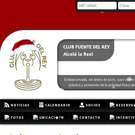
❄
❄
CLUB FUENTE DEL REY
❄
Alcalá la Real
Entidad privada, sin ánimo de lucro, cuyo objeto 
❄
práctica y promoción de la actividad físico-de
❄
❄
NOTICIAS
CALENDARIO
SOCIOS
RESERVA
FOTOS
UBICACI�?N
CONTACTO
INCENTI