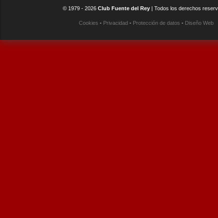
© 1979 -
2026
Club Fuente del Rey
| Todos los derechos reser
Cookies
-
Privacidad
-
Protección de datos
-
Diseño Web