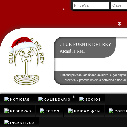
❄
❄
❄
❄
CLUB FUENTE DEL REY
Alcalá la Real
❄
Entidad privada, sin ánimo de lucro, cuyo objeto 
práctica y promoción de la actividad físico-de
❄
NOTICIAS
CALENDARIO
SOCIOS
❄
RESERVAS
FOTOS
UBICACI�?N
CONT
INCENTIVOS