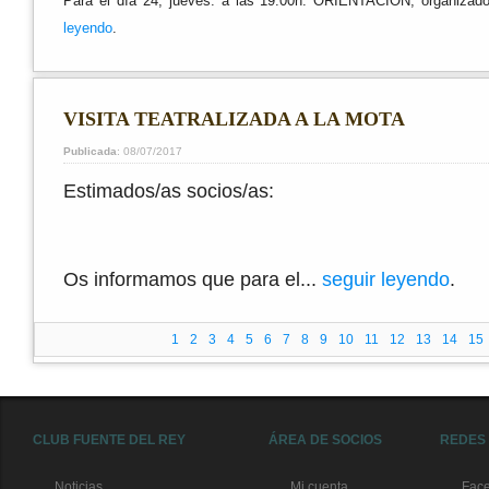
Para el día 24, jueves: a las 19:00h. ORIENTACIÓN, organizado
leyendo
.
VISITA TEATRALIZADA A LA MOTA
Publicada
: 08/07/2017
Estimados/as socios/as:
Os informamos que para el...
seguir leyendo
.
1
2
3
4
5
6
7
8
9
10
11
12
13
14
15
CLUB FUENTE DEL REY
ÁREA DE SOCIOS
REDES
Noticias
Mi cuenta
Fac