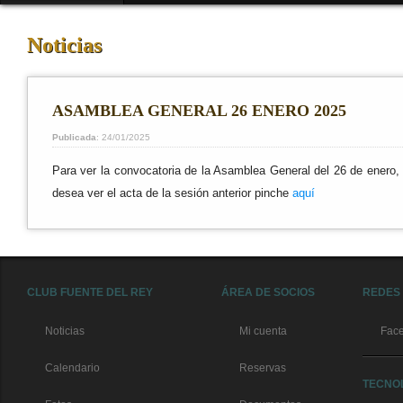
Noticias
ASAMBLEA GENERAL 26 ENERO 2025
Publicada
: 24/01/2025
Para ver la convocatoria de la Asamblea General del 26 de enero,
desea ver el acta de la sesión anterior pinche
aquí
CLUB FUENTE DEL REY
ÁREA DE SOCIOS
REDES
Noticias
Mi cuenta
Fac
Calendario
Reservas
TECNO