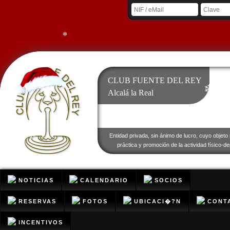
❄
❄
❄
CLUB FUENTE DEL REY
❄
❄
Alcalá la Real
Entidad privada, sin ánimo de lucro, cuyo objeto 
❄
❄
práctica y promoción de la actividad físico-de
NOTICIAS
CALENDARIO
SOCIOS
RESERVAS
FOTOS
UBICACI�?N
CONT
INCENTIVOS