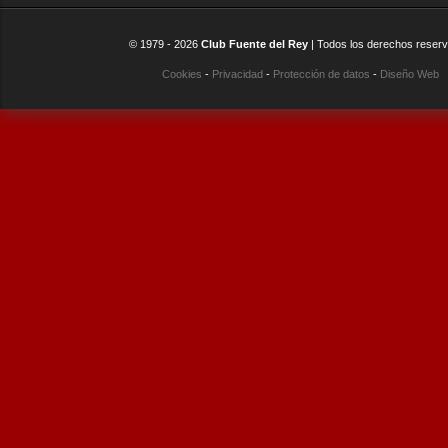
© 1979 -
2026
Club Fuente del Rey
| Todos los derechos reser
Cookies
-
Privacidad
-
Protección de datos
-
Diseño Web