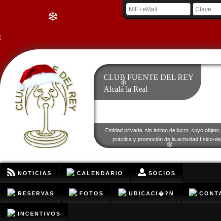
❄
❄
❄
❄
CLUB FUENTE DEL REY
❄
Alcalá la Real
❄
Entidad privada, sin ánimo de lucro, cuyo objeto 
práctica y promoción de la actividad físico-de
❄
❄
NOTICIAS
CALENDARIO
SOCIOS
RESERVAS
FOTOS
UBICACI�?N
CONT
INCENTIVOS