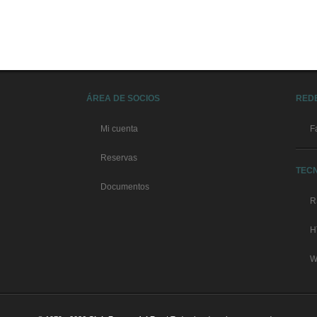
ÁREA DE SOCIOS
RED
Mi cuenta
F
Reservas
TEC
Documentos
R
H
W