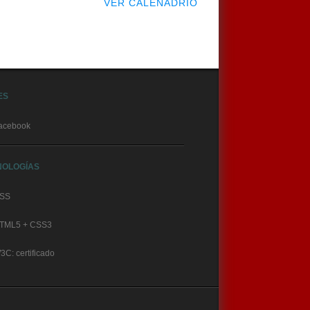
VER CALENADRIO
ES
acebook
NOLOGÍAS
SS
TML5 + CSS3
3C: certificado