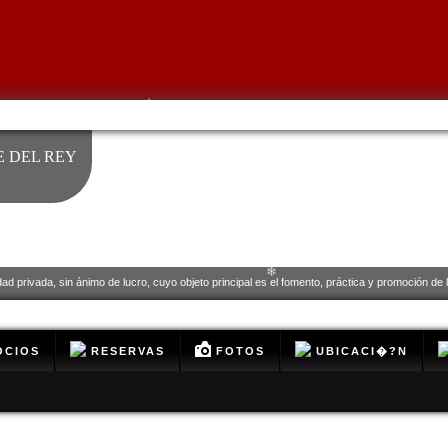
❄
 DEL REY
dad privada, sin ánimo de lucro, cuyo objeto principal es el fomento, práctica y promoción de la
❄
CIOS
RESERVAS
FOTOS
UBICACI�?N