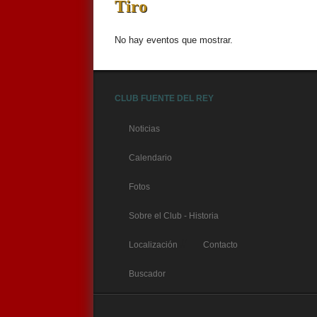
Tiro
No hay eventos que mostrar.
CLUB FUENTE DEL REY
Noticias
Calendario
Fotos
Sobre el Club - Historia
//
Localización
Contacto
Buscador