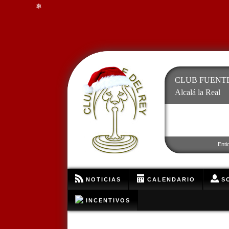
❄
CLUB FUENTE
Alcalá la Real
Enti
❄
NOTICIAS
CALENDARIO
SO
INCENTIVOS