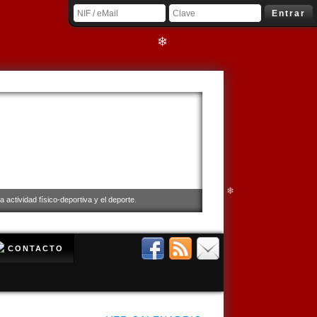
Entrar
❄
❄
❄
 actividad físico-deportiva y el deporte.
❄
CONTACTO