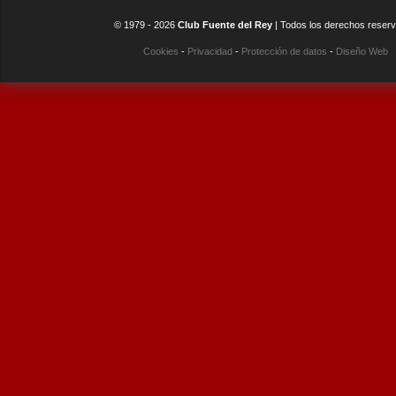
© 1979 -
2026
Club Fuente del Rey
| Todos los derechos reser
Cookies
-
Privacidad
-
Protección de datos
-
Diseño Web