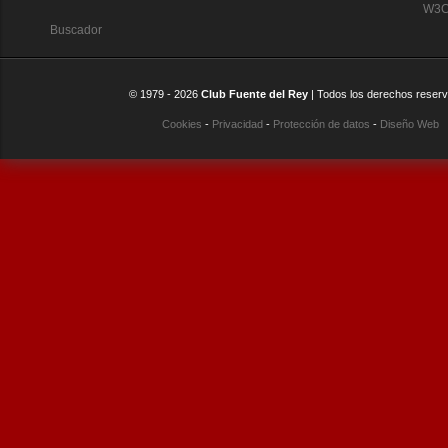
W3C:
Buscador
© 1979 -
2026
Club Fuente del Rey
| Todos los derechos reser
Cookies
-
Privacidad
-
Protección de datos
-
Diseño Web