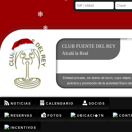
❄
❄
❄
CLUB FUENTE DEL REY
Alcalá la Real
Entidad privada, sin ánimo de lucro, cuyo objeto 
práctica y promoción de la actividad físico-de
❄
❄
NOTICIAS
CALENDARIO
SOCIOS
RESERVAS
FOTOS
UBICACI�?N
CONT
INCENTIVOS