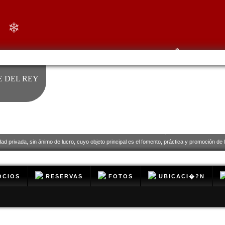
❄
❄
 DEL REY
❄
❄
dad privada, sin ánimo de lucro, cuyo objeto principal es el fomento, práctica y promoción de la
❄
CIOS
RESERVAS
FOTOS
UBICACI�?N