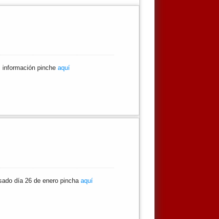
ás información pinche
aquí
asado día 26 de enero pincha
aquí