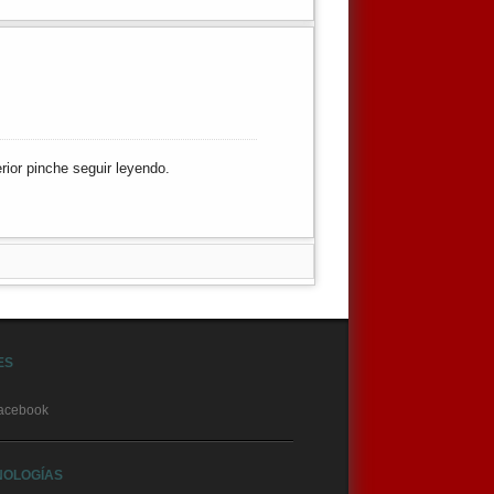
erior pinche
seguir leyendo.
ES
acebook
NOLOGÍAS