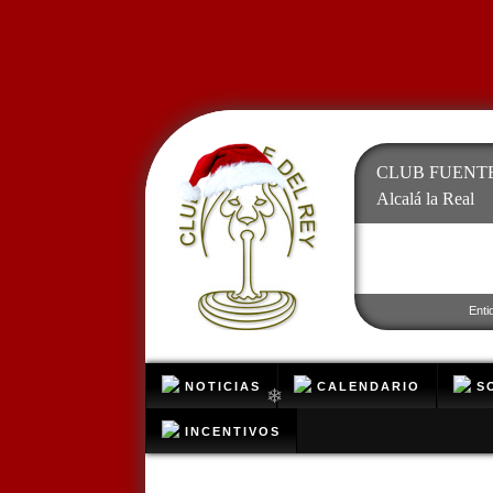
CLUB FUENTE
❄
Alcalá la Real
Enti
NOTICIAS
CALENDARIO
SO
INCENTIVOS
❄