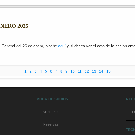
NERO 2025
 General del 26 de enero, pinche
aquí
y si desea ver el acta de la sesión ant
1
2
3
4
5
6
7
8
9
10
11
12
13
14
15
ÁREA DE SOCIOS
RED
Mi cuenta
F
Reservas
TEC