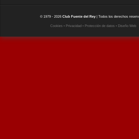
© 1979 -
2026
Club Fuente del Rey
| Todos los derechos reser
Cookies
-
Privacidad
-
Protección de datos
-
Diseño Web