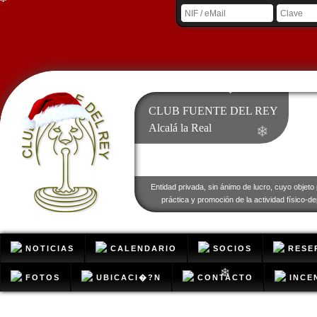
❄
❄
CLUB FUENTE DEL REY
Alcalá la Real
❄
❄
Entidad privada, sin ánimo de lucro, cuyo objeto 
práctica y promoción de la actividad físico-de
❄
❄
NOTICIAS
CALENDARIO
SOCIOS
RESE
FOTOS
UBICACI�?N
CONTACTO
INCE
❄