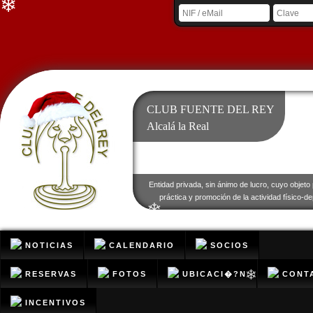
❄
❄
CLUB FUENTE DEL REY
Alcalá la Real
❄
Entidad privada, sin ánimo de lucro, cuyo objeto 
práctica y promoción de la actividad físico-de
❄
❄
NOTICIAS
CALENDARIO
SOCIOS
RESERVAS
FOTOS
UBICACI�?N
CONT
❄
INCENTIVOS