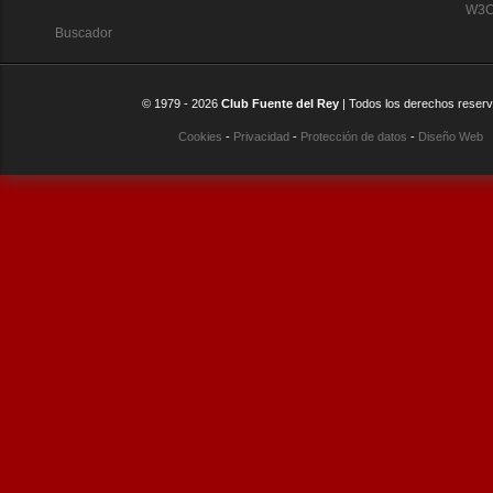
W3C:
Buscador
© 1979 -
2026
Club Fuente del Rey
| Todos los derechos reser
Cookies
-
Privacidad
-
Protección de datos
-
Diseño Web