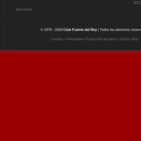
W3C:
Buscador
© 1979 -
2026
Club Fuente del Rey
| Todos los derechos reser
Cookies
-
Privacidad
-
Protección de datos
-
Diseño Web