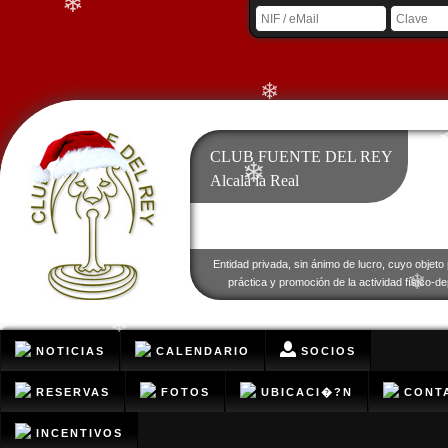
❄
❄
CLUB FUENTE DEL REY
❄
Alcalá la Real
❄
Entidad privada, sin ánimo de lucro, cuyo objeto 
práctica y promoción de la actividad físico-de
❄
❄
❄
NOTICIAS
CALENDARIO
SOCIOS
RESERVAS
FOTOS
UBICACI�?N
CONT
INCENTIVOS