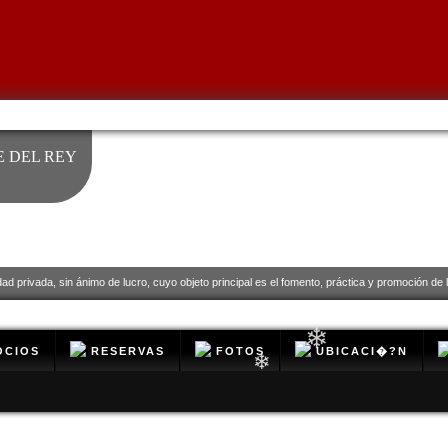
 DEL REY
❄
dad privada, sin ánimo de lucro, cuyo objeto principal es el fomento, práctica y promoción de la
❄
CIOS
RESERVAS
FOTOS
UBICACI�?N
❄
❄