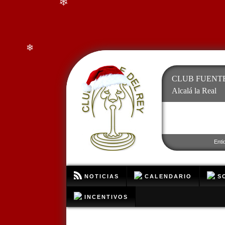
❄
❄
CLUB FUENTE
Alcalá la Real
Enti
NOTICIAS
CALENDARIO
SO
INCENTIVOS