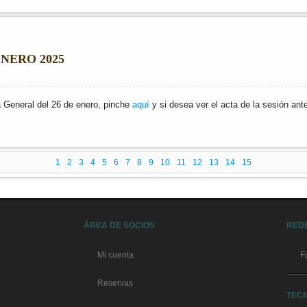
NERO 2025
 General del 26 de enero, pinche
aquí
y si desea ver el acta de la sesión ant
1
2
3
4
5
6
7
8
9
10
11
12
13
14
15
ÁREA DE SOCIOS
RED
Mi cuenta
F
Reservas
TEC