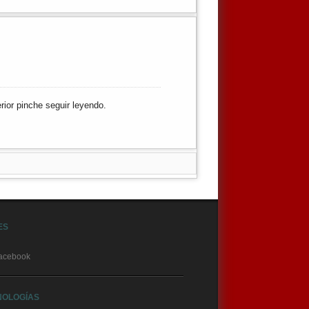
erior pinche
seguir leyendo.
ES
acebook
NOLOGÍAS