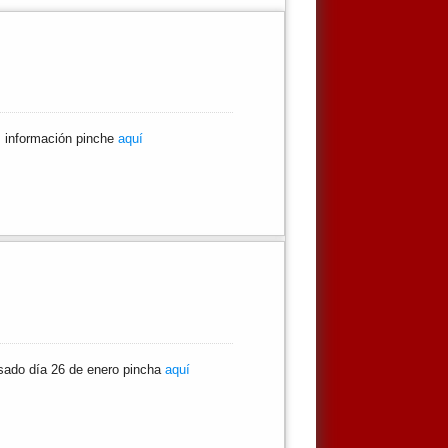
ás información pinche
aquí
asado día 26 de enero pincha
aquí