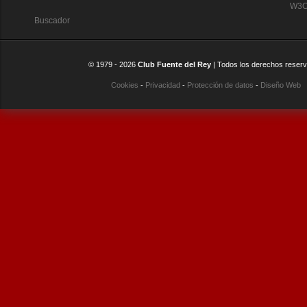
W3C:
Buscador
© 1979 -
2026
Club Fuente del Rey
| Todos los derechos reser
Cookies
-
Privacidad
-
Protección de datos
-
Diseño Web