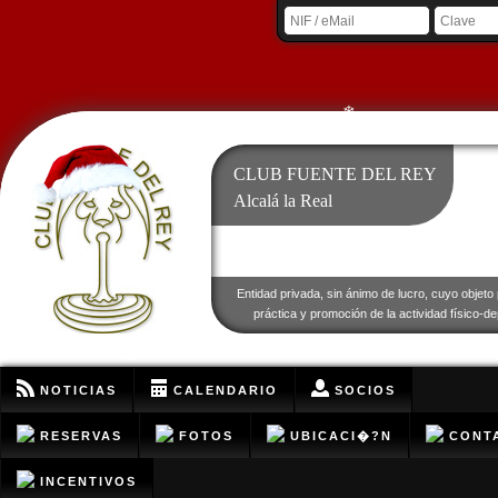
❄
CLUB FUENTE DEL REY
❄
Alcalá la Real
❄
❄
Entidad privada, sin ánimo de lucro, cuyo objeto 
práctica y promoción de la actividad físico-de
❄
NOTICIAS
CALENDARIO
SOCIOS
RESERVAS
FOTOS
UBICACI�?N
CONT
INCENTIVOS