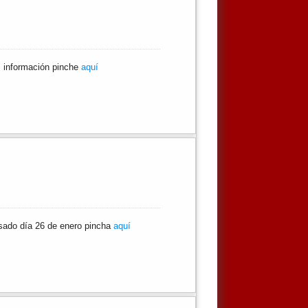
ás información pinche
aquí
asado día 26 de enero pincha
aquí