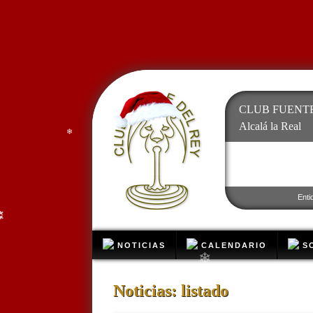
❄
CLUB FUENTE
Alcalá la Real
❄
❄
Enti
❄
NOTICIAS
CALENDARIO
SO
❄
Noticias: listado