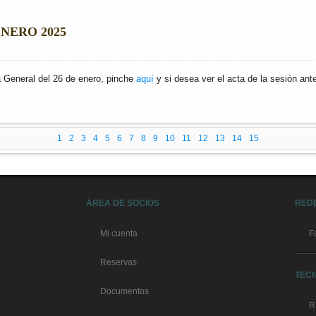
NERO 2025
 General del 26 de enero, pinche
aquí
y si desea ver el acta de la sesión ant
1
2
3
4
5
6
7
8
9
10
11
12
13
14
15
ÁREA DE SOCIOS
RED
Mi cuenta
F
Reservas
TEC
Documentos
R