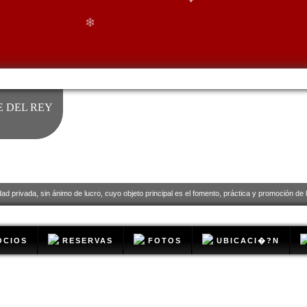
❄
❄
 DEL REY
❄
dad privada, sin ánimo de lucro, cuyo objeto principal es el fomento, práctica y promoción de la
CIOS
RESERVAS
FOTOS
UBICACI�?N