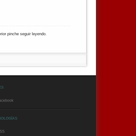
erior pinche
seguir leyendo.
ES
acebook
NOLOGÍAS
SS