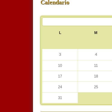
Calendario
<<
L
M
3
4
10
11
17
18
24
25
31