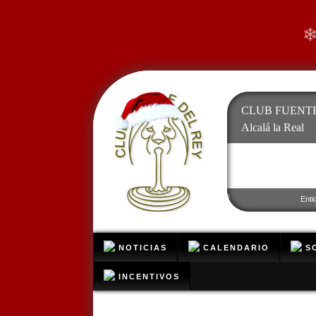
CLUB FUENTE
❄
Alcalá la Real
Enti
❄
NOTICIAS
CALENDARIO
SO
INCENTIVOS