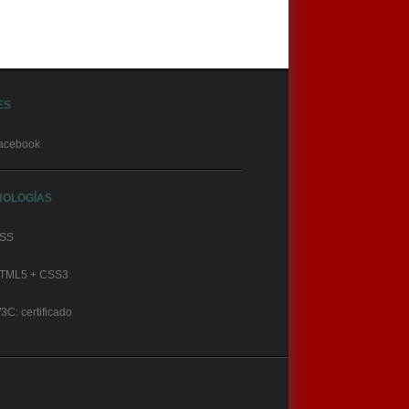
ES
acebook
NOLOGÍAS
SS
TML5 + CSS3
3C: certificado