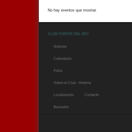
No hay eventos que mostrar.
CLUB FUENTE DEL REY
Noticias
Calendario
Fotos
Sobre el Club - Historia
//
Localización
Contacto
Buscador