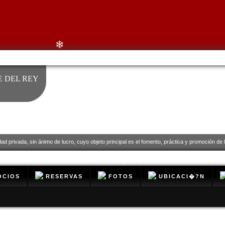
❄
❄
❄
❄
 DEL REY
dad privada, sin ánimo de lucro, cuyo objeto principal es el fomento, práctica y promoción de la
❄
CIOS
RESERVAS
FOTOS
UBICACI�?N