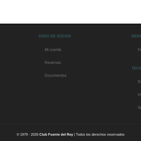
ÁREA DE SOCIOS
RED
Mi cuenta
F
Reservas
TEC
Documentos
R
H
W
© 1979 -
2026
Club Fuente del Rey
| Todos los derechos reservados