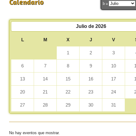
Calendario
Ir a
<<
Julio de 2026
L
M
X
J
V
1
2
3
6
7
8
9
10
13
14
15
16
17
20
21
22
23
24
27
28
29
30
31
No hay eventos que mostrar.