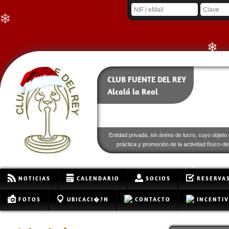
❄
❄
❄
❄
CLUB FUENTE DEL REY
Alcalá la Real
❄
❄
Entidad privada, sin ánimo de lucro, cuyo objeto 
práctica y promoción de la actividad físico-de
❄
NOTICIAS
CALENDARIO
SOCIOS
RESERVA
FOTOS
UBICACI�?N
CONTACTO
INCENTI